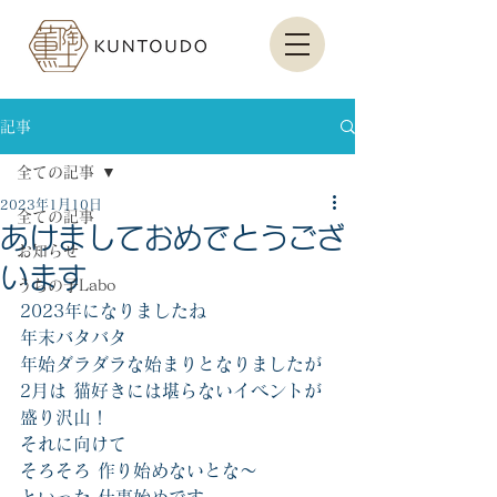
記事
全ての記事
2023年1月10日
全ての記事
あけましておめでとうござ
お知らせ
います
うちの子Labo
2023年になりましたね
年末バタバタ
年始ダラダラな始まりとなりましたが
2月は 猫好きには堪らないイベントが
盛り沢山！
それに向けて
そろそろ 作り始めないとな〜