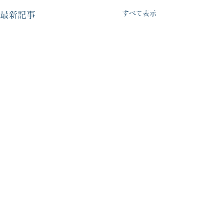
すべて表示
最新記事
うちの子シリーズ
新しくお取扱い頂くこととな
コメント
りました。 よろしくお願い
いたします #薫陶土 #陶芸 #